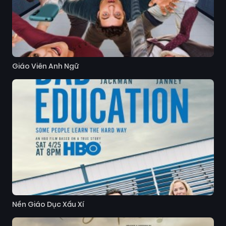
Giáo Viên Anh Ngữ
Nền Giáo Dục Xấu Xí