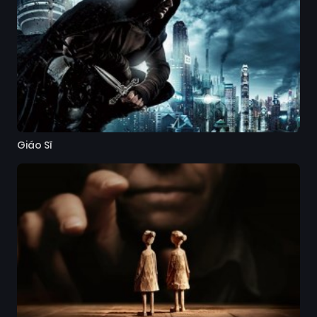
Giáo Sĩ