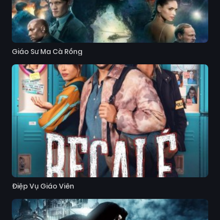
Giáo Sư Ma Cà Rồng
Điệp Vụ Giáo Viên