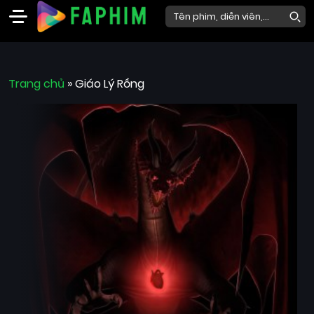
Faphim
Trang chủ
Phim
»
Giáo Lý Rồng
Mới
Phim
Lẻ
Phim
Bộ
Phim
Chiếu
Rạp
Thể
loại