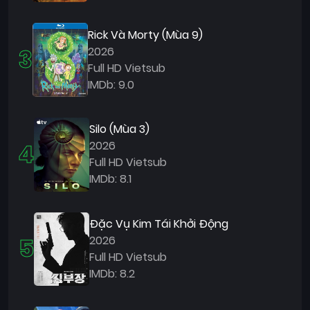
Rick Và Morty (Mùa 9)
3
2026
Full HD Vietsub
IMDb: 9.0
Silo (Mùa 3)
4
2026
Full HD Vietsub
IMDb: 8.1
Đặc Vụ Kim Tái Khởi Động
5
2026
Full HD Vietsub
IMDb: 8.2