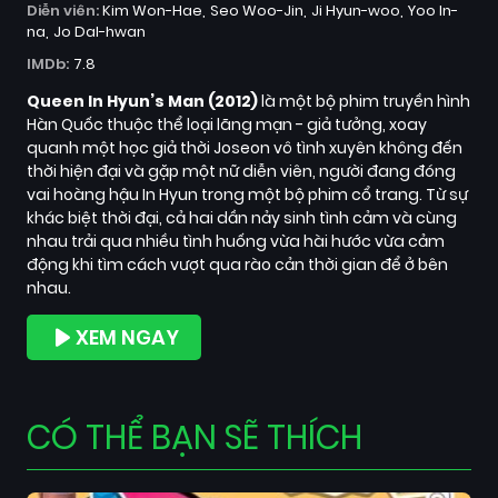
Diễn viên:
Kim Won-Hae
Seo Woo-Jin
Ji Hyun-woo
Yoo In-
na
Jo Dal-hwan
IMDb:
7.8
Queen In Hyun’s Man (2012)
là một bộ phim truyền hình
Hàn Quốc thuộc thể loại lãng mạn - giả tưởng, xoay
quanh một học giả thời Joseon vô tình xuyên không đến
thời hiện đại và gặp một nữ diễn viên, người đang đóng
vai hoàng hậu In Hyun trong một bộ phim cổ trang. Từ sự
khác biệt thời đại, cả hai dần nảy sinh tình cảm và cùng
nhau trải qua nhiều tình huống vừa hài hước vừa cảm
động khi tìm cách vượt qua rào cản thời gian để ở bên
nhau.
XEM NGAY
CÓ THỂ BẠN SẼ THÍCH