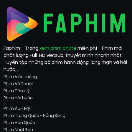
Faphim - Trang
xem phim online
miễn phí - Phim mới
chất lượng Full-HD vietsub, thuyết minh nhanh nhất.
Tuyển tập những bộ phim hành động, lãng mạn và hài
hước,...
Phim Viễn tưởng
Phim Võ Thuật
Phim Tâm Lý
Phim Hài hước
Phim Âu - Mỹ
Phim Trung Quốc - Hồng Kông
Phim Hàn Quốc
Phim Nhật Bản