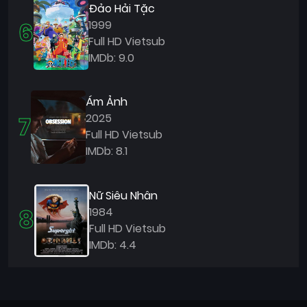
Đảo Hải Tặc
6
1999
Full HD Vietsub
IMDb: 9.0
Ám Ảnh
7
2025
Full HD Vietsub
IMDb: 8.1
Nữ Siêu Nhân
8
1984
Full HD Vietsub
IMDb: 4.4